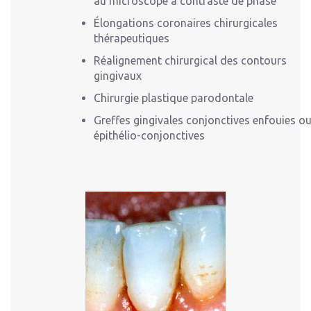
au microscope à contraste de phase
Élongations coronaires chirurgicales
thérapeutiques
Réalignement chirurgical des contours
gingivaux
Chirurgie plastique parodontale
Greffes gingivales conjonctives enfouies o
épithélio-conjonctives